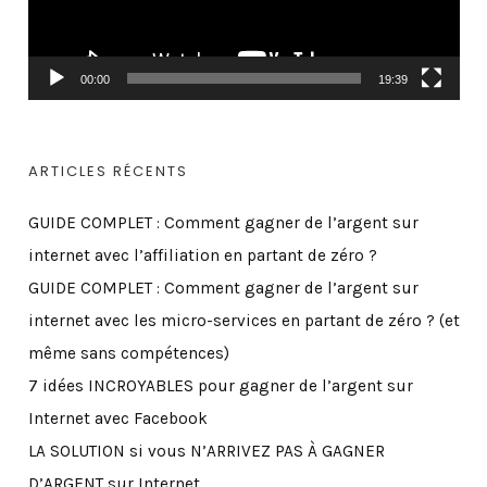
u
r
v
00:00
19:39
i
d
é
ARTICLES RÉCENTS
o
GUIDE COMPLET : Comment gagner de l’argent sur
internet avec l’affiliation en partant de zéro ?
GUIDE COMPLET : Comment gagner de l’argent sur
internet avec les micro-services en partant de zéro ? (et
même sans compétences)
7 idées INCROYABLES pour gagner de l’argent sur
Internet avec Facebook
LA SOLUTION si vous N’ARRIVEZ PAS À GAGNER
D’ARGENT sur Internet