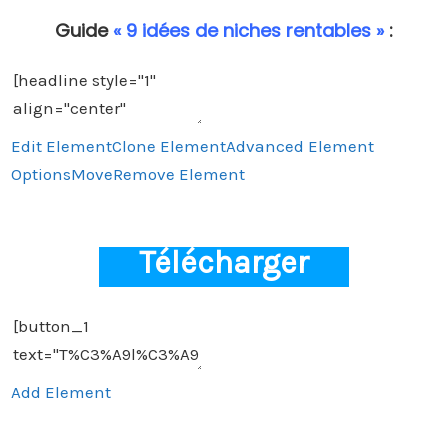
Guide
« 9 idées de niches rentables »
:
Edit Element
Clone Element
Advanced Element
Options
Move
Remove Element
Télécharger
Add Element