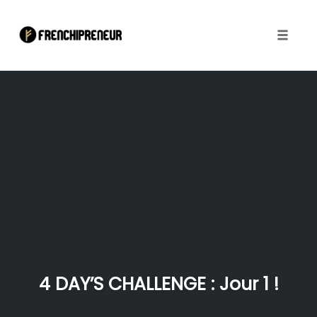
Toggle
naviga
Skip
to
content
4 DAY’S CHALLENGE : Jour 1 !