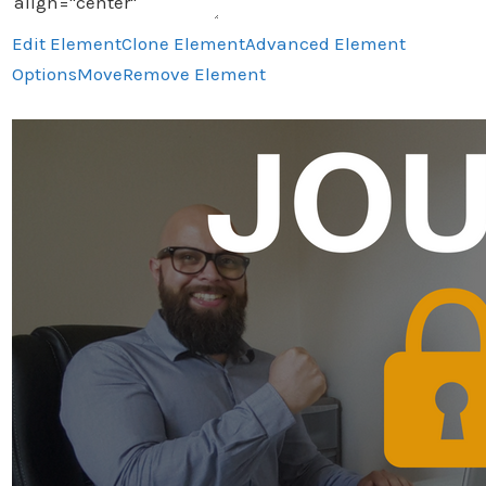
Edit Element
Clone Element
Advanced Element
Options
Move
Remove Element