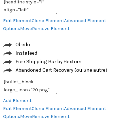
Edit Element
Clone Element
Advanced Element
Options
Move
Remove Element
Oberlo
Instafeed
Free Shipping Bar by Hextom
Abandoned Cart Recovery (ou une autre)
Add Element
Edit Element
Clone Element
Advanced Element
Options
Move
Remove Element