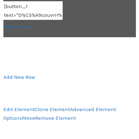
Add Element
Add New Row
Edit Element
Clone Element
Advanced Element
Options
Move
Remove Element