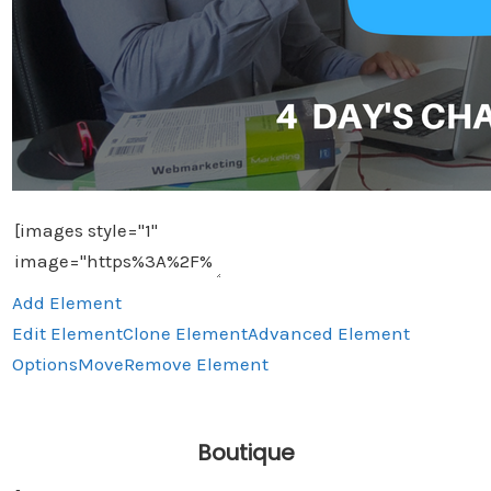
Add Element
Edit Element
Clone Element
Advanced Element
Options
Move
Remove Element
Boutique