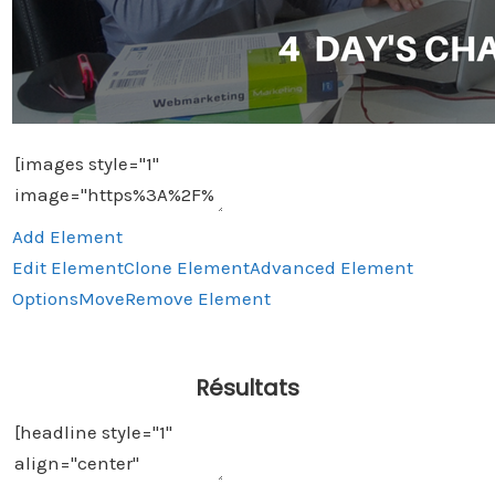
Add Element
Edit Element
Clone Element
Advanced Element
Options
Move
Remove Element
Résultats