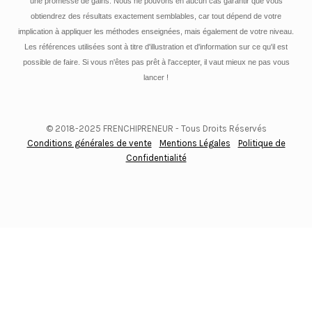
une promesse de gains. Nous ne pouvons en aucun cas garantir que vous
obtiendrez des résultats exactement semblables, car tout dépend de votre
implication à appliquer les méthodes enseignées, mais également de votre niveau.
Les références utilisées sont à titre d'illustration et d'information sur ce qu'il est
possible de faire. Si vous n'êtes pas prêt à l'accepter, il vaut mieux ne pas vous
lancer !
© 2018-2025 FRENCHIPRENEUR - Tous Droits Réservés
Conditions générales de vente
-
Mentions Légales
-
Politique de
Confidentialité