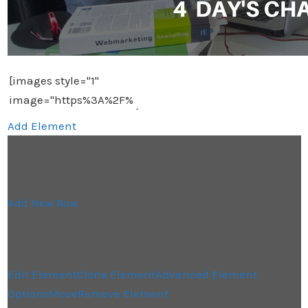
Add Element
Add New Row
Edit Element
Clone Element
Advanced Element
Options
Move
Remove Element