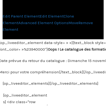
Edit Parent Element
Edit Element
Clone
Element
Advanced Element Options
Move
Remove
Element
[op_liveeditor_element data-style= » »][text_block style=
font_color= »%23940000″]
Oops ! Le catalogue des formati
Date prévue du retour du catalogue : Dimanche 15 novem
Merci pour votre compréhension[/text_block][/op_liveed
[op_liveeditor_elements][/op_liveeditor_elements]