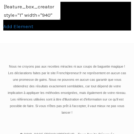
Add Element
Nous ne croyons pas aux recettes miracles ni aux coups de baguette magique !
Les déclarations faites par le site Frenchipreneur.fr ne représentent en aucun cas
une promesse de gains. Nous ne pouvons en aucun cas garantir que vous
obtiendrez des résultats exactement semblables, car tout dépend de votre
implication à appliquer les méthodes enseignées, mais également de votre niveau.
Les références utilisées sont à titre d'illustration et d'information sur ce qu'il est
possible de faire. Si vous n'êtes pas prêt à l'accepter, il vaut mieux ne pas vous
lancer !